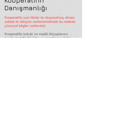
Kooperatifin
Danışmanlığı
Kooperatifin yeni fikirler ile oluşturulmuş olması
sebebi ile detaylar verilememektedir bu nedenle
yüzeysel bilgiler verilecektir
Kooperatifin hukuki ve maddi ihtiyaçlarının
tespiti, hedeflediği kitle ve amaçlarının doğru
tespiti, gider gelir dengesi için aidat gibi
konuların fiyatlandırılması, kooperatif binası
tespiti bulunması kiralanması ve diğer tüm
işlemlerin danışmanlığı. Genişleme
planlamasının yapılması.
Butik Oteller Satış
Danışmanlığı
Aynı bölgede bulunan iki farklı yapıda ki butik
otellerin tüm satışı ile ilgili danışmanlık
faaliyetleri yürütülmektedir.
Antalya Kırsalda
İnşaat Projesi